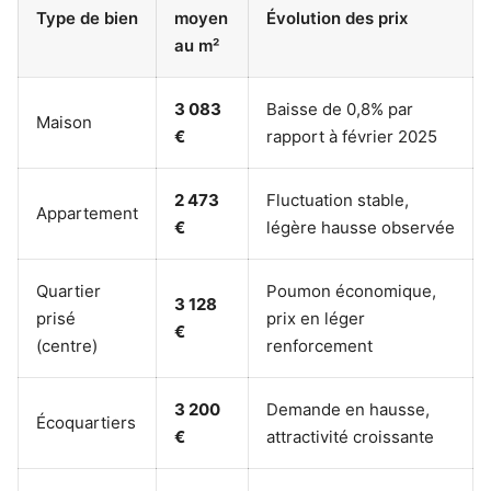
Type de bien
moyen
Évolution des prix
au m²
3 083
Baisse de 0,8% par
Maison
€
rapport à février 2025
2 473
Fluctuation stable,
Appartement
€
légère hausse observée
Quartier
Poumon économique,
3 128
prisé
prix en léger
€
(centre)
renforcement
3 200
Demande en hausse,
Écoquartiers
€
attractivité croissante