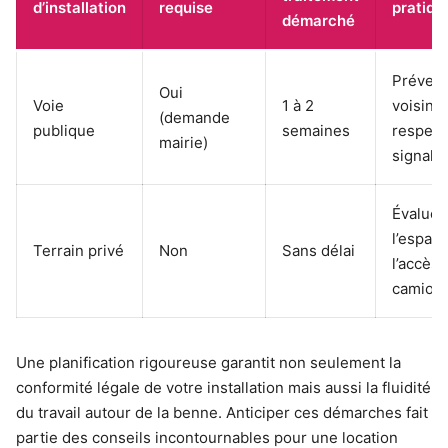
d’installation
requise
pratiqu
démarché
Préveni
Oui
Voie
1 à 2
voisina
(demande
publique
semaines
respect
mairie)
signalis
Évaluer
l’espace
Terrain privé
Non
Sans délai
l’accès
camion
Une planification rigoureuse garantit non seulement la
conformité légale de votre installation mais aussi la fluidité
du travail autour de la benne. Anticiper ces démarches fait
partie des conseils incontournables pour une location