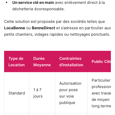
Un service clé en main
avec enlèvement direct à la
déchetterie écoresponsable.
Cette solution est proposée par des sociétés telles que
LocaBenne
ou
BenneDirect
et s’adresse en particulier aux
petits chantiers, vidages rapides ou nettoyages ponctuels.
Type de
Durée
Contraintes
Public Cible
Location
Moyenne
d’Installation
Particuliers 
Autorisation
professionne
1 à 7
pour pose
Standard
avec travaux
jours
sur voie
de moyen à
publique
long terme