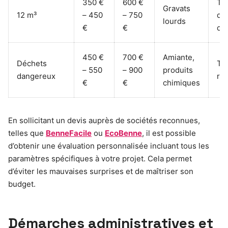
350 €
600 €
Tr
Gravats
12 m³
– 450
– 750
dé
lourds
€
€
da
450 €
700 €
Amiante,
Déchets
Tra
– 550
– 900
produits
dangereux
re
€
€
chimiques
En sollicitant un devis auprès de sociétés reconnues,
telles que
BenneFacile
ou
EcoBenne
, il est possible
d’obtenir une évaluation personnalisée incluant tous les
paramètres spécifiques à votre projet. Cela permet
d’éviter les mauvaises surprises et de maîtriser son
budget.
Démarches administratives et