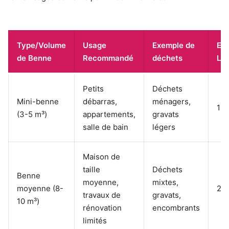
Type/Volume
Usage
Exemple de
Est
de Benne
Recommandé
déchets
Lo
Petits
Déchets
Mini-benne
débarras,
ménagers,
180
(3-5 m³)
appartements,
gravats
salle de bain
légers
Maison de
taille
Déchets
Benne
moyenne,
mixtes,
moyenne (8-
25
travaux de
gravats,
10 m³)
rénovation
encombrants
limités