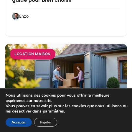
Enzo
LOCATION MAISON
Nous utilisons des cookies pour vous offrir la meilleure
expérience sur notre site.
Vous pouvez en savoir plus sur les cookies que nous utilisons ou
les désactiver dans
paramètres
.
20 juillet 2026
Accepter
Rejeter
Location de benne pour vider une maison
: guide pratique et conseils