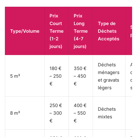
Prix
Prix
Court
Long
Type de
Su
Type/Volume
Terme
Terme
Déchets
po
(1-2
(4-7
Acceptés
jours)
jours)
Déchets
Ac
180 €
350 €
ménagers
dif
5 m³
– 250
– 450
et gravats
dé
€
€
légers
sp
250 €
400 €
Déchets
8 m³
– 300
– 550
mixtes
€
€