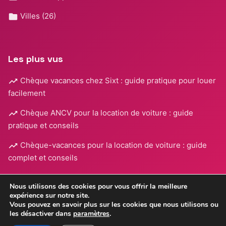
Villes
(26)
Les plus vus
Chèque vacances chez Sixt : guide pratique pour louer
facilement
Chèque ANCV pour la location de voiture : guide
pratique et conseils
Chèque-vacances pour la location de voiture : guide
complet et conseils
Nous utilisons des cookies pour vous offrir la meilleure
expérience sur notre site.
Vous pouvez en savoir plus sur les cookies que nous utilisons ou
les désactiver dans
paramètres
.
Mentions légales
•
© 2026
Ma Location Immo
- Tous