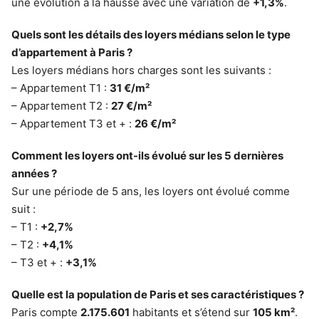
une évolution à la hausse avec une variation de
+1,3%
.
Quels sont les détails des loyers médians selon le type
d’appartement à Paris ?
Les loyers médians hors charges sont les suivants :
– Appartement T1 :
31 €/m²
– Appartement T2 :
27 €/m²
– Appartement T3 et + :
26 €/m²
Comment les loyers ont-ils évolué sur les 5 dernières
années ?
Sur une période de 5 ans, les loyers ont évolué comme
suit :
– T1 :
+2,7%
– T2 :
+4,1%
– T3 et + :
+3,1%
Quelle est la population de Paris et ses caractéristiques ?
Paris compte
2.175.601
habitants et s’étend sur
105 km²
.