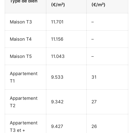
Type de bien
(€/m²)
(€/m²)
Maison T3
11.701
–
Maison T4
11.156
–
Maison T5
11.043
–
Appartement
9.533
31
T1
Appartement
9.342
27
T2
Appartement
9.427
26
T3 et +